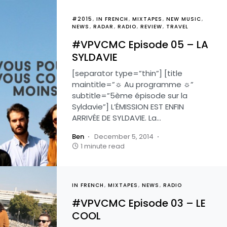
#2015
IN FRENCH
MIXTAPES
NEW MUSIC
NEWS
RADAR
RADIO
REVIEW
TRAVEL
#VPVCMC Episode 05 – LA
SYLDAVIE
[separator type=”thin”] [title
maintitle=”☼ Au programme ☼”
subtitle=”5ème épisode sur la
Syldavie”] L’ÉMISSION EST ENFIN
ARRIVÉE DE SYLDAVIE. La…
Ben
December 5, 2014
1 minute read
IN FRENCH
MIXTAPES
NEWS
RADIO
#VPVCMC Episode 03 – LE
COOL