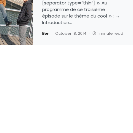
[separator type=”thin”] ☼ Au
programme de ce troisième
épisode sur le thème du cool ☼ : →
Introduction…
Ben
October 18, 2014
1 minute read