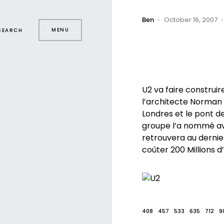
Ben
October 16, 2007
MENU
SEARCH
U2 va faire construir
l’architecte Norman F
Londres et le pont de
groupe l’a nommé avec
retrouvera au dernier
coûter 200 Millions d
408
457
533
635
712
9