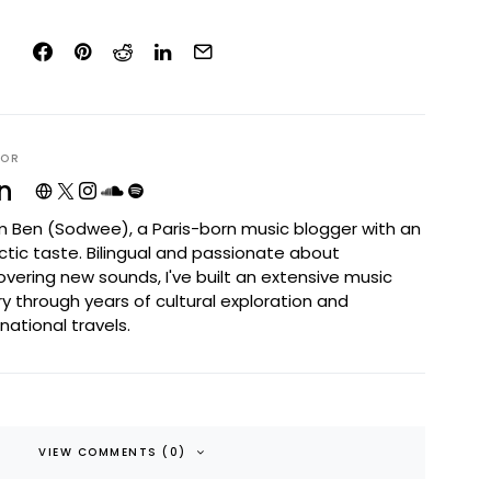
HOR
n
I'm Ben (Sodwee), a Paris-born music blogger with an
ctic taste. Bilingual and passionate about
overing new sounds, I've built an extensive music
ary through years of cultural exploration and
rnational travels.
VIEW COMMENTS (0)