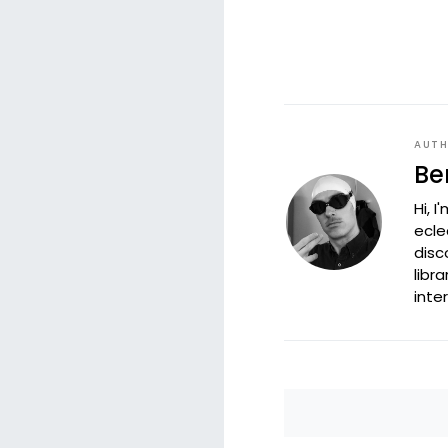
AUT
Be
Hi, 
ecle
disc
libr
inte