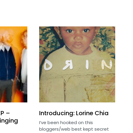
EP –
Introducing: Lorine Chia
inging
I’ve been hooked on this
bloggers/web best kept secret