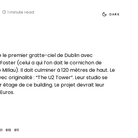
1 minute read
DARK
e le premier gratte-ciel de Dublin avec
oster (celui a qui l’on doit le cornichon de
 Millau). Il doit culminer à 120 mètres de haut. Le
 originalité : “The U2 Tower”. Leur studio se
 étage de ce building. Le projet devrait leur
’Euros.
01
910
911