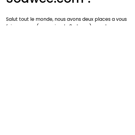
Salut tout le monde, nous avons deux places a vous
faire gagner (une paire de 2 places) pour le
concert de
Le mépris & Call Me Senor
au
Paris
Paris
le 07 Mai prochain…. Répondez a la question
suivant
via notre formulaire
:
Quel est le slogan
du site Sodwee.com
?
Répondez vite…