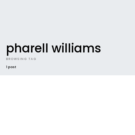
pharell williams
BROWSING TAG
1 post
UNCATEGORIZED
Tracklist de “Blackout”, le nouvel
album de Britney Spears
Britney Spears révèle et confirme le tracklist de son
dernier album “Blackout”, quatre ans après l’album
“In The…