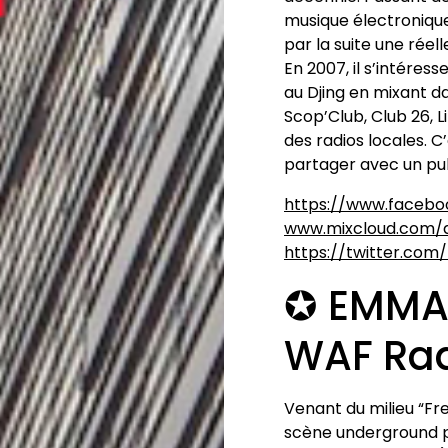
musique électroniqu
par la suite une réel
En 2007, il s’intéres
au Djing en mixant dan
Scop’Club, Club 26, 
des radios locales. C
partager avec un pub
https://www.faceb
www.mixcloud.com/
https://twitter.com
✪ EMMAN
WAF Ra
Venant du milieu “Fr
scène underground p