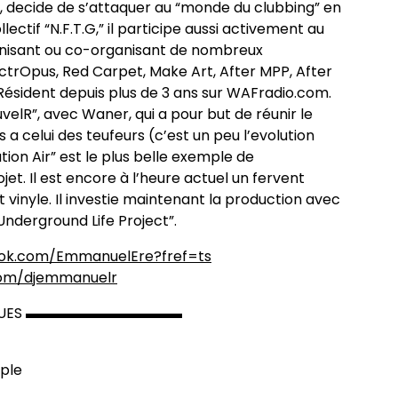
 decide de s’attaquer au “monde du clubbing” en
lectif “N.F.T.G,” il participe aussi activement au
isant ou co-organisant de nombreux
trOpus, Red Carpet, Make Art, After MPP, After
Résident depuis plus de 3 ans sur WAFradio.com.
ouvelR”, avec Waner, qui a pour but de réunir le
a celui des teufeurs (c’est un peu l’evolution
tion Air” est le plus belle exemple de
jet. Il est encore à l’heure actuel un fervent
 vinyle. Il investie maintenant la production avec
nderground Life Project”.
ook.com/Emman
uelEre?fref=ts
.com/djemmanu
elr
TIQUES ▬▬▬▬▬▬▬▬▬▬▬
mple