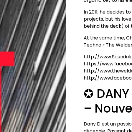
organic key to his el
In 2011, he decides t
projects, but his lov
behind the deck) of t
At the same time, C
Techno « The Welderz 
http://www.Soundc
https://www.facebo
http://www.theweld
http://www.facebo
✪ DANY
– Nouve
Dany D est un passio
décennie. Passant de 