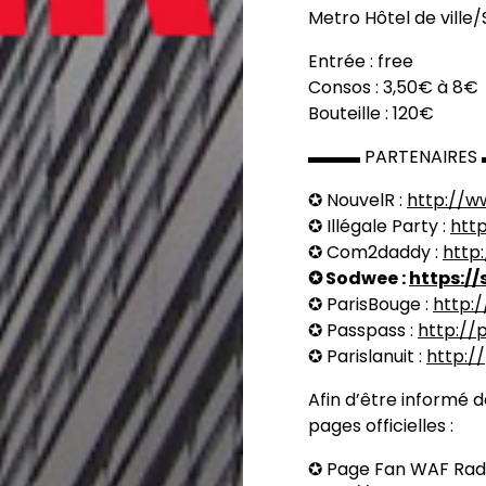
Metro Hôtel de ville/
Entrée : free
Consos : 3,50€ à 8€
Bouteille : 120€
▬▬▬ PARTENAIR
✪ NouvelR :
http://w
✪ Illégale Party :
htt
✪ Com2daddy :
http
✪ Sodwee :
https:/
✪ ParisBouge :
http:
✪ Passpass :
http://
✪ Parislanuit :
http://
Afin d’être informé 
pages officielles :
✪ Page Fan WAF Rad