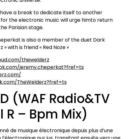
ectronic universe.
o have a break to dedicate itself to another
e for the electronic music will urge himto return
he Parisian stage.
heperkat is also a member of the duet Dark
» with is friend « Red Noze »
loud.com/thew
elderz
ok.com/jerem
y.cheperkat?fref=ts
erz.com/
ok.com/TheWel
derz?fref=ts
 D (WAF Radio&TV
l R – Bpm Mix)
nné de musique électronique depuis plus d’une
l’électronique pur jus, transitant ensuite vers une