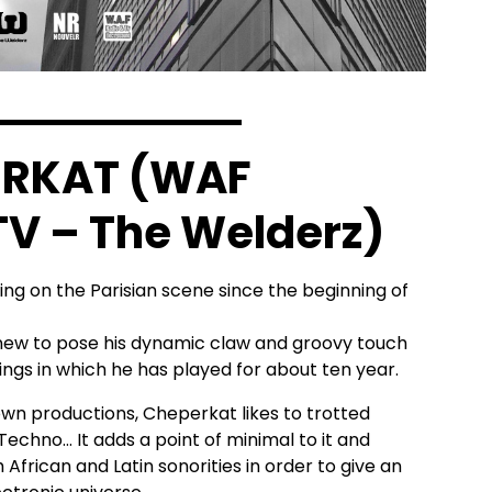
▬▬▬▬▬▬▬▬▬▬▬▬▬▬
ERKAT (WAF
V – The Welderz)
ing on the Parisian scene since the beginning of
ew to pose his dynamic claw and groovy touch
ngs in which he has played for about ten year.
is own productions, Cheperkat likes to trotted
chno… It adds a point of minimal to it and
African and Latin sonorities in order to give an