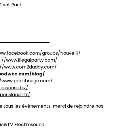
Saint Paul
ES ▬▬▬▬▬▬▬▬▬▬▬
ww.facebook.com/grou
ps/NouvelR/
p://www.illegalparty.com/
://www.com2daddy.com/
/sodwee.com/blog/
//www.parisbouge.com/
passpass.biz/
parislanuit.fr/
de tous les évènements, merci de rejoindre nos
io&TV Electrosound