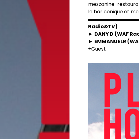
mezzanine-restauran
le bar conique et m
▬▬▬▬▬▬▬▬▬▬
Radio&TV)
►
DANY D (WAF Rad
►
EMMANUELR (WAF
+Guest