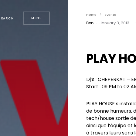
Home
Events
MENU
SEARCH
Ben
January 3, 2013
PLAY H
Dj’s : CHEPERKAT – 
Start : 09 PM to 02 
PLAY HOUSE s’install
de bonne humeurs, de
tech/house sortie de 
ainsi que l’équipe et
à travers leurs sons 