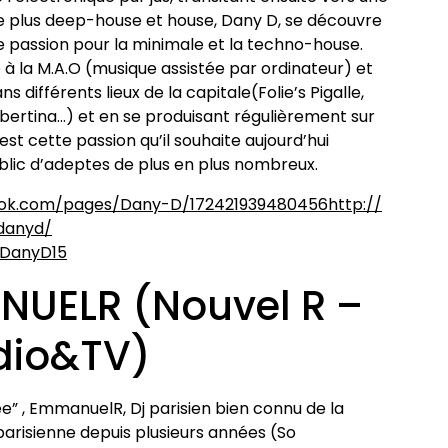
e plus deep-house et house, Dany D, se découvre
le passion pour la minimale et la techno-house.
se à la M.A.O (musique assistée par ordinateur) et
s différents lieux de la capitale(Folie’s Pigalle,
Libertina…) et en se produisant régulièrement sur
’est cette passion qu’il souhaite aujourd’hui
lic d’adeptes de plus en plus nombreux.
ook.com/pages
/Dany-D/172421939480456
http://
danyd/
/DanyD15
UELR (Nouvel R –
dio&TV)
ee” , EmmanuelR, Dj parisien bien connu de la
arisienne depuis plusieurs années (So