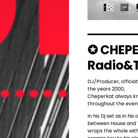
▬▬▬▬▬▬▬▬▬▬
✪ CHEP
Radio&T
DJ/Producer, officiat
the years 2000,
Cheperkat always kn
throughout the eveni
In his Dj set as in h
between House and Te
wraps the whole with 