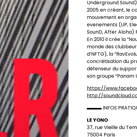
Underground Sound),
2005 en créant, le col
mouvement en organ
evenements (UP, Elec
SounD, After Aloha) 
En 2010 il crée la “N
monde des clubbeurs 
d’NFTG), la “RavEvolu
concrétisation du pro
défenseur du support
son groupe “Panam U
https://www.faceb
http://soundcloud
▬▬▬ INFOS PRA
LE YONO
37, rue Vieille du Te
75004 Paris